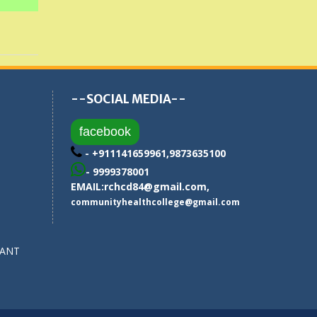
--SOCIAL MEDIA--
facebook
- +911141659961,9873635100
- 9999378001
EMAIL:
rchcd84@gmail.com
,
communityhealthcollege@gmail.com
SANT