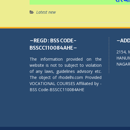
Latest new
–REGD : BSS CODE-
–ADD
BSSCC110084AHE–
2154, 
HANUM
The information provided on the
NAGAR,
website is not to subject to violation
of any laws, guidelines advisory etc.
The object of rhodelhi.com Provided
VOCATIONAL COURSES Affiliated by -
BSS Code-BSSCC110084AHE